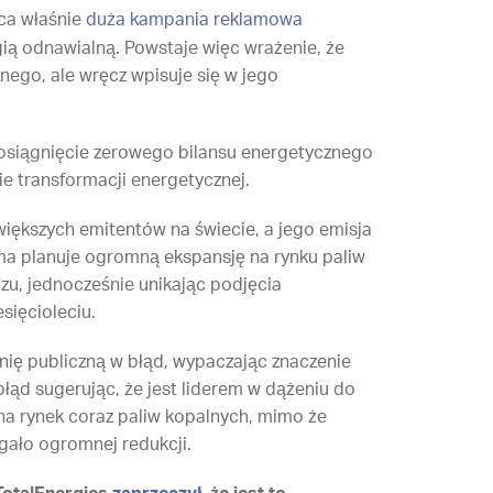
ąca właśnie
duża kampania reklamowa
gią odnawialną. Powstaje więc wrażenie, że
znego, ale wręcz wpisuje się w jego
st osiągnięcie zerowego bilansu energetycznego
ie transformacji energetycznej.
większych emitentów na świecie, a jego emisja
irma planuje ogromną ekspansję na rynku paliw
u, jednocześnie unikając podjęcia
sięcioleciu.
nię publiczną w błąd, wypaczając znaczenie
błąd sugerując, że jest liderem w dążeniu do
na rynek coraz paliw kopalnych, mimo że
agało ogromnej redukcji.