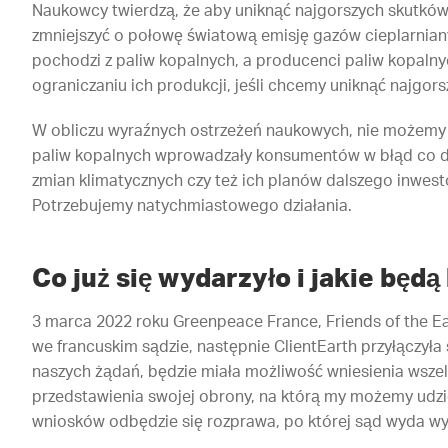
Naukowcy twierdzą, że aby uniknąć najgorszych skutków
zmniejszyć o połowę światową emisję gazów cieplarnia
pochodzi z paliw kopalnych, a producenci paliw kopaln
ograniczaniu ich produkcji, jeśli chcemy uniknąć najgors
W obliczu wyraźnych ostrzeżeń naukowych, nie możemy po
paliw kopalnych wprowadzały konsumentów w błąd co d
zmian klimatycznych czy też ich planów dalszego inwes
Potrzebujemy natychmiastowego działania.
Co już się wydarzyło i jakie będą
3 marca 2022 roku Greenpeace France, Friends of the Ear
we francuskim sądzie, następnie ClientEarth przyłączyła s
naszych żądań, będzie miała możliwość wniesienia wszel
przedstawienia swojej obrony, na którą my możemy udzi
wniosków odbędzie się rozprawa, po której sąd wyda wy