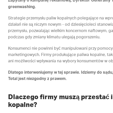
Zapytany o kampanię reklamową, Dyrektor Generalny 
greenwashing.
Strategie przemysłu paliw kopalnych polegające na wpr
działań nie są niczym nowym - od dziesięcioleci stanowi
przemysłu, pozwalając wielkim koncernom naftowym, ga
podczas gdy zmiany klimatu ulegają pogorszeniu.
Konsumenci nie powinni być manipulowani przy pomoc
marketingowych. Firmy produkujące paliwa kopalne, taki
ani możliwości wpływania na wybory konsumentów w obl
Dlatego interweniujemy w tej sprawie. Idziemy do sąd
Total jest niezgodny z prawem.
Dlaczego firmy muszą przestać 
kopalne?