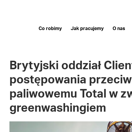
Co robimy
Jak pracujemy
O nas
Brytyjski oddział Clie
postępowania przeciw
paliwowemu Total w z
greenwashingiem