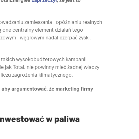
TotalEnergies
zaprzeczył
, że jest to
owadzaniu zamieszania i opóźnianiu realnych
ą one centralny element działań tego
zowym i węglowym nadal czerpać zyski,
y takich wysokobudżetowych kampanii
e jak Total, nie powinny mieć żadnej władzy
iczu zagrożenia klimatycznego.
u, aby argumentować, że marketing firmy
inwestować w paliwa