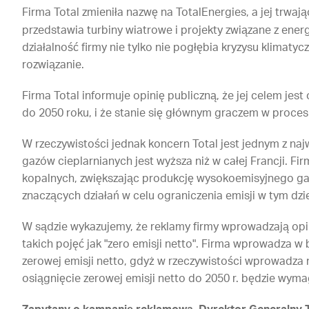
Firma Total zmieniła nazwę na TotalEnergies, a jej trwaj
przedstawia turbiny wiatrowe i projekty związane z ener
działalność firmy nie tylko nie pogłębia kryzysu klimatyc
rozwiązanie.
Firma Total informuje opinię publiczną, że jej celem je
do 2050 roku, i że stanie się głównym graczem w proces
W rzeczywistości jednak koncern Total jest jednym z naj
gazów cieplarnianych jest wyższa niż w całej Francji. F
kopalnych, zwiększając produkcję wysokoemisyjnego gaz
znaczących działań w celu ograniczenia emisji w tym dzie
W sądzie wykazujemy, że reklamy firmy wprowadzają opi
takich pojęć jak "zero emisji netto". Firma wprowadza w 
zerowej emisji netto, gdyż w rzeczywistości wprowadza 
osiągnięcie zerowej emisji netto do 2050 r. będzie wym