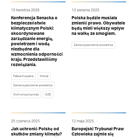
15 kwietnia 2026
13 sierpnia 2025
Konferencja Senacka o
Polska będzie musiała
bezpieczeństwie
zmienić prawo. Obywatele
klimatycznym Polski:
będą mieli większy wpływ
skoordynowane
na walkę ze smogiem.
zarządzanie energią,
powietrzem i wodą
Zanieczyszczenie powietrza
niezbędne dla
wzmocnienia odporności
kraju. Przedstawiliśmy
rozwiązania.
Paliwa Kopalne
Klimat
Zanieczyszczenie powietrza
Ochrona przyrody
OZE
25 czerwca 2025
12 maja 2025
Jak uchronić Polskę od
Europejski Trybunał Praw
skutków zmiany klimatu?
Człowieka zajmie się