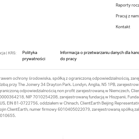
Raporty roc
Pracuj z nam
Kontakt
Polityka
Informacja o przetwarzaniu danych dla kan
cja | KRS:
prywatności
do pracy
 prawem ochrony środowiska, spółką z ograniczoną odpowiedzialnością, zarej
ibą przy The Joinery 34 Drayton Park. Londyn, Anglia, N5 1PB, zarejestrow
ograniczoną odpowiedzialnością non profit zarejestrowaną w Niemczech, Cl
RS 0000364218, NIP 7010254208, zarejestrowaną fundacją w Hiszpanii, Fund
th US, EIN 81-0722756, oddziałem w Chinach, ClientEarth Beijing Represen
Hojin ClientEarth, numer firmowy 6010405022079, zarejestrowaną spółką zal
64010655.