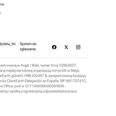
zne
i
dydata_tki
System do
zgłaszania
estrowaną w Anglii i Walii, numer firmy 02863827,
aną międzynarodową organizacją non profit w Belgii,
ientEarth gGmbH, HRB 202487 B, zarejestrowaną fundacją
ación ClientEarth Delegación en España, NIF W0170741C,
tative Office, pod nr G1110000MA0095H836 ,
eżną i spółką z ograniczoną odpowiedzialnością w