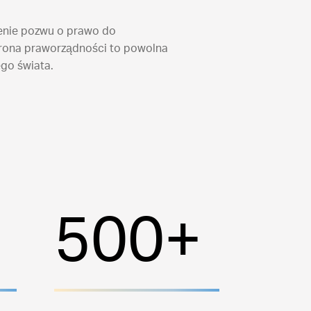
żenie pozwu o prawo do
brona praworządności to powolna
go świata.
500+