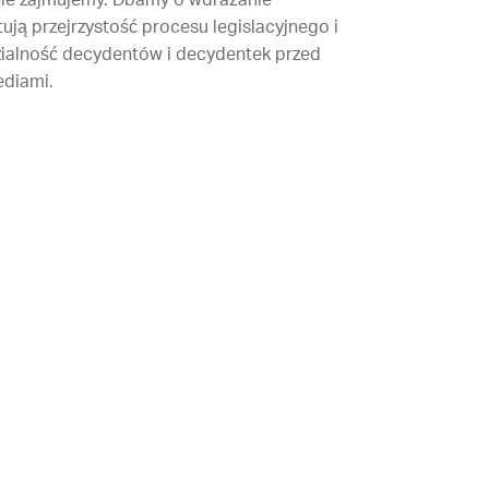
nie zajmujemy. Dbamy o wdrażanie
ją przejrzystość procesu legislacyjnego i
ialność decydentów i decydentek przed
ediami.