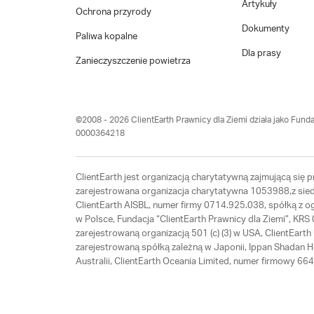
Artykuły
Ochrona przyrody
Dokumenty
Paliwa kopalne
Dla prasy
Zanieczyszczenie powietrza
©2008 - 2026 ClientEarth Prawnicy dla Ziemi działa jako Funda
0000364218
ClientEarth jest organizacją charytatywną zajmującą się
zarejestrowana organizacja charytatywna 1053988,z siedz
ClientEarth AISBL, numer firmy 0714.925.038, spółką z 
w Polsce, Fundacja “ClientEarth Prawnicy dla Ziemi”, K
zarejestrowaną organizacją 501 (c) (3) w USA, ClientEar
zarejestrowaną spółką zależną w Japonii, Ippan Shadan 
Australii, ClientEarth Oceania Limited, numer firmowy 6