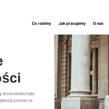
Co robimy
Jak pracujemy
O nas
e
ści
y środowiska było
iększą szansę na