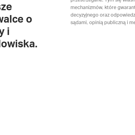
przestrzegane. Tym się właś
sze
mechanizmów, które gwarantu
decyzyjnego oraz odpowiedz
walce o
sądami, opinią publiczną i m
 i
owiska.