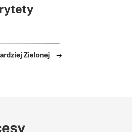
rytety
rdziej Zielonej
cesy