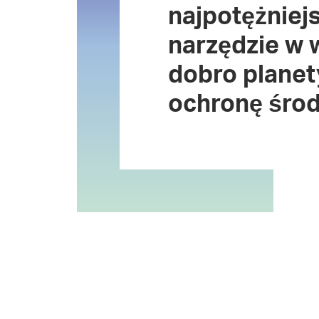
najpotężniej
narzędzie w 
dobro planety
ochronę środ