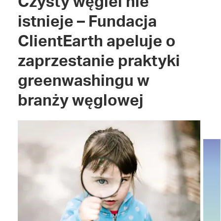
Czysty węgiel nie
istnieje – Fundacja
ClientEarth apeluje o
zaprzestanie praktyki
greenwashingu w
branży węglowej