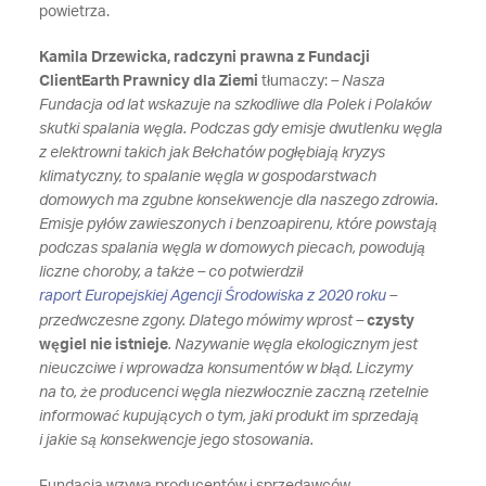
powietrza.
Kamila Drzewicka, radczyni prawna z Fundacji
ClientEarth Prawnicy dla Ziemi
tłumaczy:
– Nasza
Fundacja od lat wskazuje na szkodliwe dla Polek i Polaków
skutki spalania węgla. Podczas gdy emisje dwutlenku węgla
z elektrowni takich jak Bełchatów pogłębiają kryzys
klimatyczny, to spalanie węgla w gospodarstwach
domowych ma zgubne konsekwencje dla naszego zdrowia.
Emisje pyłów zawieszonych i benzoapirenu, które powstają
podczas spalania węgla w domowych piecach, powodują
liczne choroby, a także – co potwierdził
raport Europejskiej Agencji Środowiska z 2020 roku
–
przedwczesne zgony. Dlatego mówimy wprost –
czysty
węgiel nie istnieje
. Nazywanie węgla ekologicznym jest
nieuczciwe i wprowadza konsumentów w błąd. Liczymy
na to, że producenci węgla niezwłocznie zaczną rzetelnie
informować kupujących o tym, jaki produkt im sprzedają
i jakie są konsekwencje jego stosowania.