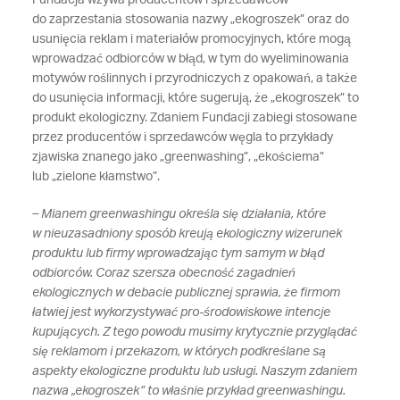
Fundacja wzywa producentów i sprzedawców
do zaprzestania stosowania nazwy „ekogroszek” oraz do
usunięcia reklam i materiałów promocyjnych, które mogą
wprowadzać odbiorców w błąd, w tym do wyeliminowania
motywów roślinnych i przyrodniczych z opakowań, a także
do usunięcia informacji, które sugerują, że „ekogroszek” to
produkt ekologiczny. Zdaniem Fundacji zabiegi stosowane
przez producentów i sprzedawców węgla to przykłady
zjawiska znanego jako „greenwashing”, „ekościema”
lub „zielone kłamstwo”.
– Mianem greenwashingu określa się działania, które
w nieuzasadniony sposób kreują ekologiczny wizerunek
produktu lub firmy wprowadzając tym samym w błąd
odbiorców. Coraz szersza obecność zagadnień
ekologicznych w debacie publicznej sprawia, że firmom
łatwiej jest wykorzystywać pro-środowiskowe intencje
kupujących. Z tego powodu musimy krytycznie przyglądać
się reklamom i przekazom, w których podkreślane są
aspekty ekologiczne produktu lub usługi. Naszym zdaniem
nazwa „ekogroszek” to właśnie przykład greenwashingu.