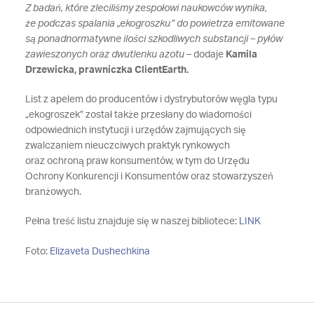
Z badań, które zleciliśmy zespołowi naukowców wynika,
że podczas spalania „ekogroszku” do powietrza emitowane
są ponadnormatywne ilości szkodliwych substancji – pyłów
zawieszonych oraz dwutlenku azotu
– dodaje
Kamila
Drzewicka, prawniczka ClientEarth.
List z apelem do producentów i dystrybutorów węgla typu
„ekogroszek” został także przesłany do wiadomości
odpowiednich instytucji i urzędów zajmujących się
zwalczaniem nieuczciwych praktyk rynkowych
oraz ochroną praw konsumentów, w tym do Urzędu
Ochrony Konkurencji i Konsumentów oraz stowarzyszeń
branżowych.
Pełna treść listu znajduje się w naszej bibliotece:
LINK
Foto:
Elizaveta Dushechkina