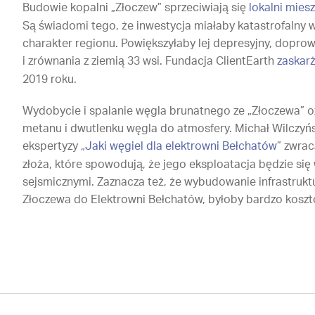
Budowie kopalni „Złoczew” sprzeciwiają się
lokalni mie
Są świadomi tego, że inwestycja miałaby katastrofalny 
charakter regionu. Powiększyłaby lej depresyjny, dopro
i zrównania z ziemią 33 wsi. Fundacja ClientEarth
zaskar
2019 roku.
Wydobycie i spalanie węgla brunatnego ze „Złoczewa” oz
metanu i dwutlenku węgla do atmosfery. Michał Wilczyńsk
ekspertyzy „
Jaki węgiel dla elektrowni Bełchatów
” zwra
złoża, które spowodują, że jego eksploatacja będzie się 
sejsmicznymi. Zaznacza też, że wybudowanie infrastrukt
Złoczewa do Elektrowni Bełchatów, byłoby bardzo kosz