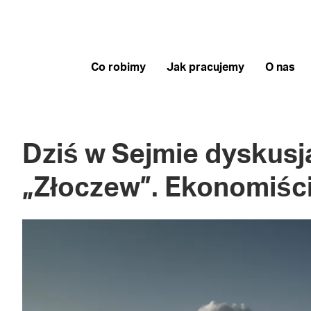
Co robimy
Jak pracujemy
O nas
Dziś w Sejmie dyskus
„Złoczew”. Ekonomiśc