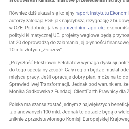
środowiska i klimatu, masowe przesiedlenia i straty dl
Również dziś ukazał się kolejny
raport Instytutu Ekonomii
autorzy zalecają PGE jak najszybszą rezygnację z budowy 
w OZE. Podobnie, jak w
poprzednim raporcie
, ekonomiśc
polityki klimatycznej UE, projekty węglowe będą przynos
lat 20 doprowadzą do załamania jej płynności finansowej
10 mld złotych „Złoczew”.
„Przyszłość Elektrowni Bełchatów wymaga dyskusji polity
do tego specjalny zespół. Cały region będzie musiał o
miejsca pracy. Jeśli opracuje dobry plan, może na to d
Sprawiedliwej Transformacji. Jednak pod warunkiem, że 
Monika Sadkowska z Fundacji ClientEarth Prawnicy dla Z
Polska ma szansę zostać jednym z największych benefic
z planowanych 100 mld. Jednak te dotacje będą o wiele 
zniknie z przedstawionego Komisji Europejskiej Krajowego