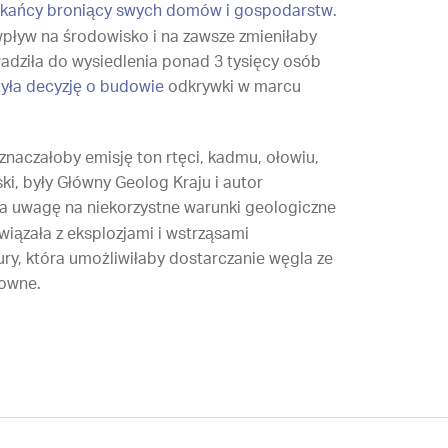
szkańcy broniący swych domów i gospodarstw
.
wpływ na środowisko i na zawsze zmieniłaby
wadziła do wysiedlenia ponad 3 tysięcy osób
żyła decyzję o budowie
odkrywki w marcu
naczałoby emisję ton rtęci, kadmu, ołowiu,
i, były Główny Geolog Kraju i autor
ca uwagę na niekorzystne warunki geologiczne
wiązała z eksplozjami i wstrząsami
ury, która umożliwiłaby dostarczanie węgla ze
towne.