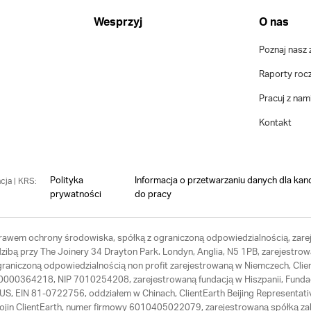
Wesprzyj
O nas
Poznaj nasz 
Raporty roc
Pracuj z nam
Kontakt
Polityka
Informacja o przetwarzaniu danych dla kan
cja | KRS:
prywatności
do pracy
 prawem ochrony środowiska, spółką z ograniczoną odpowiedzialnością, zarej
ibą przy The Joinery 34 Drayton Park. Londyn, Anglia, N5 1PB, zarejestrow
ograniczoną odpowiedzialnością non profit zarejestrowaną w Niemczech, Cl
RS 0000364218, NIP 7010254208, zarejestrowaną fundacją w Hiszpanii, Fund
th US, EIN 81-0722756, oddziałem w Chinach, ClientEarth Beijing Represen
Hojin ClientEarth, numer firmowy 6010405022079, zarejestrowaną spółką zal