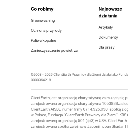
Co robimy
Najnowsze
działania
Greenwashing
Artykuły
Ochrona przyrody
Dokumenty
Paliwa kopalne
Dla prasy
Zanieczyszczenie powietrza
©2008 - 2026 ClientEarth Prawnicy dla Ziemi działa jako Funda
0000364218
ClientEarth jest organizacją charytatywną zajmującą się
zarejestrowana organizacja charytatywna 1053988,z siedz
ClientEarth AISBL, numer firmy 0714.925.038, spółką z 
w Polsce, Fundacja “ClientEarth Prawnicy dla Ziemi”, K
zarejestrowaną organizacją 501 (c) (3) w USA, ClientEar
zarejestrowaną spółką zależną w Japonii, Ippan Shadan 