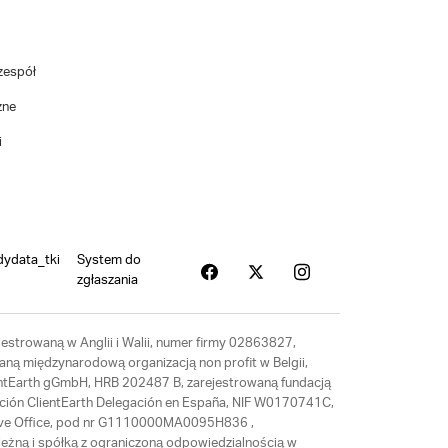
zespół
zne
i
dydata_tki
System do
zgłaszania
estrowaną w Anglii i Walii, numer firmy 02863827,
aną międzynarodową organizacją non profit w Belgii,
ientEarth gGmbH, HRB 202487 B, zarejestrowaną fundacją
ación ClientEarth Delegación en España, NIF W0170741C,
tative Office, pod nr G1110000MA0095H836 ,
eżną i spółką z ograniczoną odpowiedzialnością w