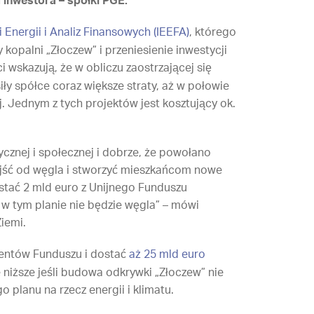
a inwestora – spółki PGE.
 Energii i Analiz Finansowych (IEEFA)
, którego
kopalni „Złoczew” i przeniesienie inwestycji
i wskazują, że w obliczu zaostrzającej się
iły spółce coraz większe straty, aż w połowie
. Jednym z tych projektów jest kosztujący ok.
cznej i społecznej i dobrze, że powołano
dejść od węgla i stworzyć mieszkańcom nowe
ostać 2 mld euro z Unijnego Funduszu
w tym planie nie będzie węgla” – mówi
iemi.
jentów Funduszu i dostać
aż 25 mld euro
niższe jeśli budowa odkrywki „Złoczew” nie
 planu na rzecz energii i klimatu.