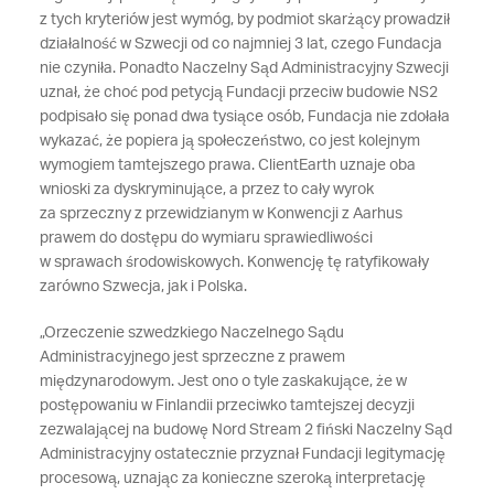
z tych kryteriów jest wymóg, by podmiot skarżący prowadził
działalność w Szwecji od co najmniej 3 lat, czego Fundacja
nie czyniła. Ponadto Naczelny Sąd Administracyjny Szwecji
uznał, że choć pod petycją Fundacji przeciw budowie NS2
podpisało się ponad dwa tysiące osób, Fundacja nie zdołała
wykazać, że popiera ją społeczeństwo, co jest kolejnym
wymogiem tamtejszego prawa. ClientEarth uznaje oba
wnioski za dyskryminujące, a przez to cały wyrok
za sprzeczny z przewidzianym w Konwencji z Aarhus
prawem do dostępu do wymiaru sprawiedliwości
w sprawach środowiskowych. Konwencję tę ratyfikowały
zarówno Szwecja, jak i Polska.
„Orzeczenie szwedzkiego Naczelnego Sądu
Administracyjnego jest sprzeczne z prawem
międzynarodowym. Jest ono o tyle zaskakujące, że w
postępowaniu w Finlandii przeciwko tamtejszej decyzji
zezwalającej na budowę Nord Stream 2 fiński Naczelny Sąd
Administracyjny ostatecznie przyznał Fundacji legitymację
procesową, uznając za konieczne szeroką interpretację