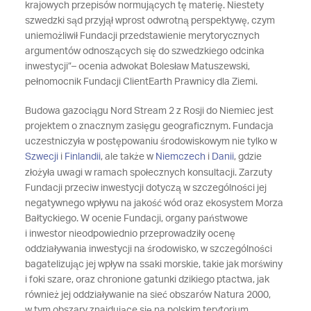
krajowych przepisów normujących tę materię. Niestety
szwedzki sąd przyjął wprost odwrotną perspektywę, czym
uniemożliwił Fundacji przedstawienie merytorycznych
argumentów odnoszących się do szwedzkiego odcinka
inwestycji”– ocenia adwokat Bolesław Matuszewski,
pełnomocnik Fundacji ClientEarth Prawnicy dla Ziemi.
Budowa gazociągu Nord Stream 2 z Rosji do Niemiec jest
projektem o znacznym zasięgu geograficznym. Fundacja
uczestniczyła w postępowaniu środowiskowym nie tylko w
Szwecji
i
Finlandii
, ale także w
Niemczech
i
Danii
, gdzie
złożyła uwagi w ramach społecznych konsultacji. Zarzuty
Fundacji przeciw inwestycji dotyczą w szczególności jej
negatywnego wpływu na jakość wód oraz ekosystem Morza
Bałtyckiego. W ocenie Fundacji, organy państwowe
i inwestor nieodpowiednio przeprowadziły ocenę
oddziaływania inwestycji na środowisko, w szczególności
bagatelizując jej wpływ na ssaki morskie, takie jak morświny
i foki szare, oraz chronione gatunki dzikiego ptactwa, jak
również jej oddziaływanie na sieć obszarów Natura 2000,
w tym obszary znajdujące się na polskim terytorium.