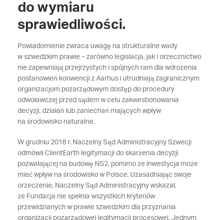
do wymiaru
sprawiedliwości.
Powiadomienie zwraca uwagę na strukturalne wady
w szwedzkim prawie – zarówno legislacja, jak i orzecznictwo
nie zapewniają przejrzystych i spójnych ram dla wdrożenia
postanowień konwencji z Aarhus i utrudniają zagranicznym
organizacjom pozarządowym dostęp do procedury
odwoławczej przed sądem w celu zakwestionowania
decyzji, działań lub zaniechań mających wpływ
na środowisko naturalne.
W grudniu 2018 r. Naczelny Sąd Administracyjny Szwecji
odmówił ClientEarth legitymacji do skarżenia decyzji
pozwalającej na budowę NS2, pomimo że inwestycja może
mieć wpływ na środowisko w Polsce. Uzasadniając swoje
orzeczenie, Naczelny Sąd Administracyjny wskazał,
że Fundacja nie spełnia wszystkich kryteriów
przewidzianych w prawie szwedzkim dla przyznania
organizacji pozarządowej legitymacji procesowej. Jednym