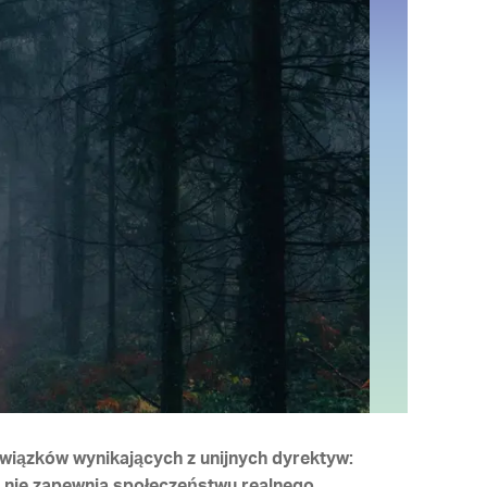
wiązków wynikających z unijnych dyrektyw:
ka nie zapewnia społeczeństwu realnego