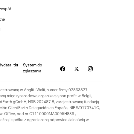
zespół
zne
i
dydata_tki
System do
zgłaszania
estrowaną w Anglii i Walii, numer firmy 02863827,
aną międzynarodową organizacją non profit w Belgii,
ientEarth gGmbH, HRB 202487 B, zarejestrowaną fundacją
ación ClientEarth Delegación en España, NIF W0170741C,
tative Office, pod nr G1110000MA0095H836 ,
eżną i spółką z ograniczoną odpowiedzialnością w