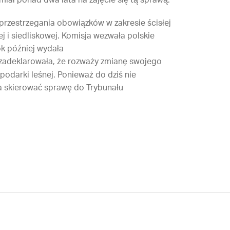
miał ponad dwa lata na zajęcie się tą sprawą.”
 przestrzegania obowiązków w zakresie ścisłej
 i siedliskowej. Komisja wezwała polskie
rok później wydała
 zadeklarowała, że rozważy zmianę swojego
darki leśnej. Ponieważ do dziś nie
a skierować sprawę do Trybunału