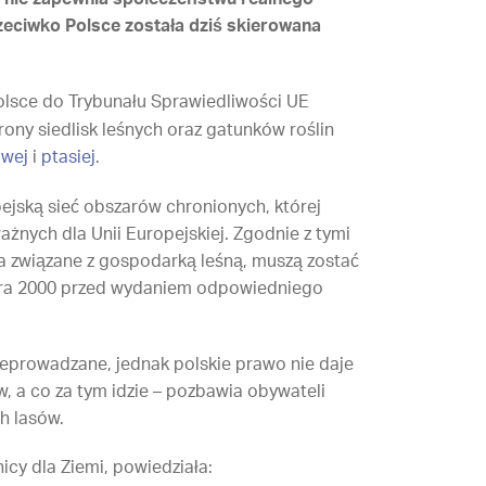
eciwko Polsce została dziś skierowana
lsce do Trybunału Sprawiedliwości UE
rony siedlisk leśnych oraz gatunków roślin
owej
i
ptasiej
.
ejską sieć obszarów chronionych, której
ażnych dla Unii Europejskiej. Zgodnie z tymi
nia związane z gospodarką leśną, muszą zostać
ura 2000 przed wydaniem odpowiedniego
zeprowadzane, jednak polskie prawo nie daje
 a co za tym idzie – pozbawia obywateli
h lasów.
icy dla Ziemi, powiedziała: