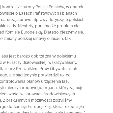
 kontroli ze strony Polek i Polaków, w oparciu
zywiście o Lasach Państwowych i planach
śli naruszają prawo. Sprawy dotyczące polskich
skie sądy. Niestety, pomimo że problem nie
ed Komisję Europejską. Dlatego cieszymy się,
o zmiany polskiej ustawy o lasach, tak
 lasu jest bardzo dobrze znany polskiemu
ki w Puszczy Białowieskiej, wskazywaliśmy,
. Razem z Rzecznikiem Praw Obywatelskich
o, ale sąd jedynie potwierdził to, co
skontrolowania planów urządzenia lasu.
zyli międzynarodowego organu, który zajmuje
awiedliwości w sprawach środowiskowych.
. Z braku innych możliwości złożyliśmy
gę do Komisji Europejskiej, która rozpoczęła