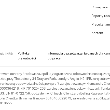
Poznaj nasz 
Raporty roc
Pracuj z nam
Kontakt
Polityka
Informacja o przetwarzaniu danych dla kan
cja | KRS:
prywatności
do pracy
 prawem ochrony środowiska, spółką z ograniczoną odpowiedzialnością, zarej
ibą przy The Joinery 34 Drayton Park. Londyn, Anglia, N5 1PB, zarejestrow
ograniczoną odpowiedzialnością non profit zarejestrowaną w Niemczech, Cl
RS 0000364218, NIP 7010254208, zarejestrowaną fundacją w Hiszpanii, Fund
th US, EIN 81-0722756, oddziałem w Chinach, ClientEarth Beijing Represen
Hojin ClientEarth, numer firmowy 6010405022079, zarejestrowaną spółką zal
64010655.