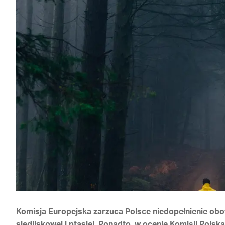
Komisja Europejska zarzuca Polsce niedopełnienie obo
siedliskowej i ptasiej. Ponadto, w ocenie Komisji Pols