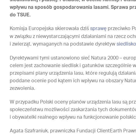
wpływu na sposób gospodarowania lasami. Sprawa prz
do TSUE.
Komisja Europejska skierowała dziś
sprawę
przeciwko Po
w związku z niewystarczającymi działaniami na rzecz och
i zwierząt, wymaganych na podstawie dyrektyw
siedlisk
Dyrektywami tymi ustanowiono sieć Natura 2000 – europ
celem jest zachowanie siedlisk i gatunków szczególnie w
przepisami plany urządzenia lasu, które regulują działa
poddane ocenie pod kątem ich wpływu na obszary Nat
zezwolenia.
W przypadku Polski oceny planów urządzenia lasu są pr
społeczeństwu możliwości zaskarżania tych dokumentów,
i obywatelki realnego wpływu na funkcjonowanie polskic
Agata Szafraniuk, prawniczka Fundacji ClientEarth Prawn