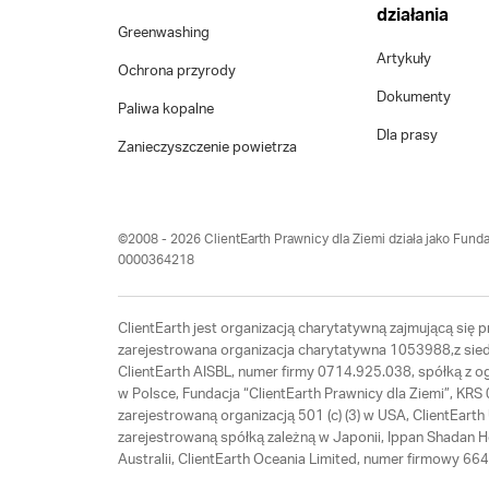
działania
Greenwashing
Artykuły
Ochrona przyrody
Dokumenty
Paliwa kopalne
Dla prasy
Zanieczyszczenie powietrza
©2008 - 2026 ClientEarth Prawnicy dla Ziemi działa jako Funda
0000364218
ClientEarth jest organizacją charytatywną zajmującą się
zarejestrowana organizacja charytatywna 1053988,z siedz
ClientEarth AISBL, numer firmy 0714.925.038, spółką z 
w Polsce, Fundacja “ClientEarth Prawnicy dla Ziemi”, K
zarejestrowaną organizacją 501 (c) (3) w USA, ClientEar
zarejestrowaną spółką zależną w Japonii, Ippan Shadan 
Australii, ClientEarth Oceania Limited, numer firmowy 6