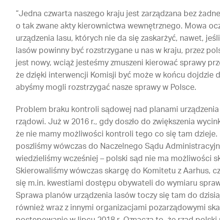
“Jedna czwarta naszego kraju jest zarządzana bez żadnej
o tak zwane akty kierownictwa wewnętrznego. Mowa oc
urządzenia lasu, których nie da się zaskarżyć, nawet, je
lasów powinny być rozstrzygane u nas w kraju, przez pol
jest nowy, wciąż jesteśmy zmuszeni kierować sprawy prz
że dzięki interwencji Komisji być może w końcu dojdzie d
abyśmy mogli rozstrzygać nasze sprawy w Polsce.
Problem braku kontroli sądowej nad planami urządzenia
rządowi. Już w 2016 r., gdy doszło do zwiększenia wycin
że nie mamy możliwości kontroli tego co się tam dzieje
poszliśmy wówczas do Naczelnego Sądu Administracyjneg
wiedzieliśmy wcześniej – polski sąd nie ma możliwości 
Skierowaliśmy wówczas skargę do Komitetu z Aarhus, c
się m.in. kwestiami dostępu obywateli do wymiaru spr
Sprawa planów urządzenia lasów toczy się tam do dzisiaj
również wraz z innymi organizacjami pozarządowymi skar