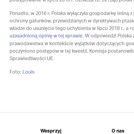
postępowanie w lipcu 2018 r. Oznacza to, że rząd polski 
Ponadto, w 2016 r. Polska wyłączyła gospodarkę leśną z
ochrony gatunków, przewidzianych w dyrektywach ptasiej
władze do usunięcia tego uchybienia w lipcu 2018 r., a 
uzasadnioną opinię w tej sprawie
. W odpowiedzi Polska
prawodawstwa w kontekście wyjątków dotyczących gospo
poczyniono postępów w tej kwestii, Komisja postanowił
Sprawiedliwości UE.
Foto:
Louis
Wesprzyj
O nas