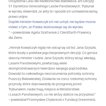
Urządzenia Lasu dla Nadleśnictwa Białowieża, ani Decyzji
51 Dyrektora Generalnego Lasów Państwowych. Trybunał
w wyroku stwierdził, że akty te i sposób ich uchwalenia łamią
prawo unijne.
Dopóki minister Kowalczyk ich nie uchyli, nie będzie można
mówić o tym, że Polska dostosowuje się do wyroku
” – powiedziała Agata Szafraniuk z ClientEarth Prawnicy
dla Ziemi.
„Henryk Kowalczyk nigdy nie odciął się od tez Jana Szyszki,
które leżały u podstaw jego bezprawnych decyzji. Co gorsza
obecny minister i ludzie Jana Szyszki, którzy wciąż władają
Lasami Państwowymi, powtarzają wiele
skompromitowanych twierdzeń swojego poprzednika.
Dowodzi to całkowitego niezrozumienia potrzeby ochrony
Puszczy Białowieskiej. Działania na rzecz rzekomej ochrony
przyrody, które doprowadziły do przegranej przed
Trybunałem, nadal mają miejsce w Ministerstwie
i Lasach Państwowych, co nie wróży dobrze na przyszłość”
– powiedział Przemysław Chylarecki z Fundacji Greenmind.