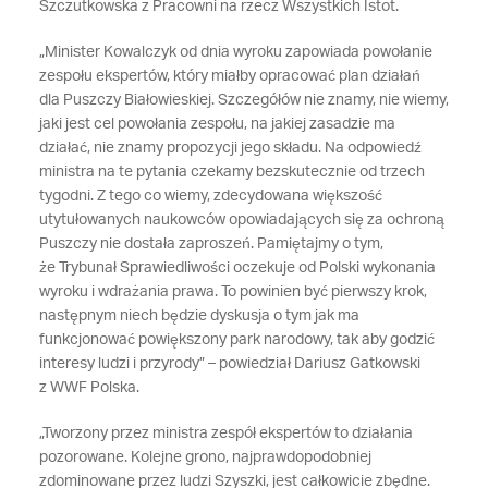
Szczutkowska z Pracowni na rzecz Wszystkich Istot.
„Minister Kowalczyk od dnia wyroku zapowiada powołanie
zespołu ekspertów, który miałby opracować plan działań
dla Puszczy Białowieskiej. Szczegółów nie znamy, nie wiemy,
jaki jest cel powołania zespołu, na jakiej zasadzie ma
działać, nie znamy propozycji jego składu. Na odpowiedź
ministra na te pytania czekamy bezskutecznie od trzech
tygodni. Z tego co wiemy, zdecydowana większość
utytułowanych naukowców opowiadających się za ochroną
Puszczy nie dostała zaproszeń. Pamiętajmy o tym,
że Trybunał Sprawiedliwości oczekuje od Polski wykonania
wyroku i wdrażania prawa. To powinien być pierwszy krok,
następnym niech będzie dyskusja o tym jak ma
funkcjonować powiększony park narodowy, tak aby godzić
interesy ludzi i przyrody” – powiedział Dariusz Gatkowski
z WWF Polska.
„Tworzony przez ministra zespół ekspertów to działania
pozorowane. Kolejne grono, najprawdopodobniej
zdominowane przez ludzi Szyszki, jest całkowicie zbędne.