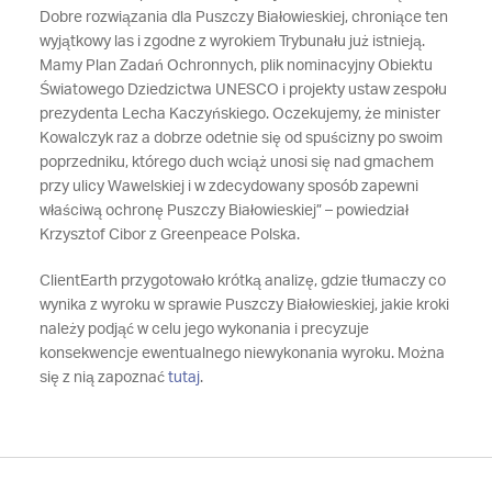
Dobre rozwiązania dla Puszczy Białowieskiej, chroniące ten
wyjątkowy las i zgodne z wyrokiem Trybunału już istnieją.
Mamy Plan Zadań Ochronnych, plik nominacyjny Obiektu
Światowego Dziedzictwa UNESCO i projekty ustaw zespołu
prezydenta Lecha Kaczyńskiego. Oczekujemy, że minister
Kowalczyk raz a dobrze odetnie się od spuścizny po swoim
poprzedniku, którego duch wciąż unosi się nad gmachem
przy ulicy Wawelskiej i w zdecydowany sposób zapewni
właściwą ochronę Puszczy Białowieskiej” – powiedział
Krzysztof Cibor z Greenpeace Polska.
ClientEarth przygotowało krótką analizę, gdzie tłumaczy co
wynika z wyroku w sprawie Puszczy Białowieskiej, jakie kroki
należy podjąć w celu jego wykonania i precyzuje
konsekwencje ewentualnego niewykonania wyroku. Można
się z nią zapoznać
tutaj
.