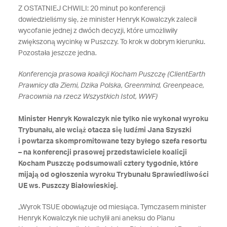
Z OSTATNIEJ CHWILI: 20 minut po konferencji
dowiedzieliśmy się, że minister Henryk Kowalczyk zalecił
wycofanie jednej z dwóch decyzji, które umożliwiły
zwiększoną wycinkę w Puszczy. To krok w dobrym kierunku.
Pozostała jeszcze jedna
.
Konferencja prasowa koalicji Kocham Puszczę (ClientEarth
Prawnicy dla Ziemi, Dzika Polska, Greenmind, Greenpeace,
Pracownia na rzecz Wszystkich Istot, WWF)
Minister Henryk Kowalczyk nie tylko nie wykonał wyroku
Trybunału, ale wciąż otacza się ludźmi Jana Szyszki
i powtarza skompromitowane tezy byłego szefa resortu
– na konferencji prasowej przedstawiciele koalicji
Kocham Puszczę podsumowali cztery tygodnie, które
mijają od ogłoszenia wyroku Trybunału Sprawiedliwości
UE ws. Puszczy Białowieskiej.
„Wyrok TSUE obowiązuje od miesiąca. Tymczasem minister
Henryk Kowalczyk nie uchylił ani aneksu do Planu