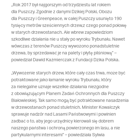
„Rok 2017 był najgorszym od trzydziestu lat rokiem
dla Puszczy. Zgodnie z danymi Dzikiej Polski, Obozu
dla Puszczy i Greenpeace, w całej Puszczy usunięto 190
tysięcy metrów sześciennych drzew,z czego ponad połowę
w starych drzewostanach. Ale wbrew zapowiedziom
szkodliwe działania nie u stały po wyroku Trybunału. Nawet
wówczas z terenów Puszczy wywożono ponadstuletnie
drzewa, by sprzedawać je na palety i płytę pilśniową” –
powiedział Dawid Kaźmierczak z Fundacji Dzika Polska.
„Wywożenie starych drzew, które cały czas trwa, może być
potraktowane jako łamanie wyroku Trybunału, który
za nielegalne uznaje wszelkie działania niezgodne
z obowiązującym Planem Zadań Ochronnych dla Puszczy
Białowieskiej. Tak samo mogą być potraktowane nasadzenia
w drzewostanach ponad stuletnich. Minister Kowalczyk
sprawuje nadzór nad Lasami Państwowymi i powinien
zadbać o to, aby jego urzędnicy kierowali się dobrem
naszego państwa i ochroną powierzonego im lasu, a nie
partykularnymi interesami” – powiedziała Sylwia