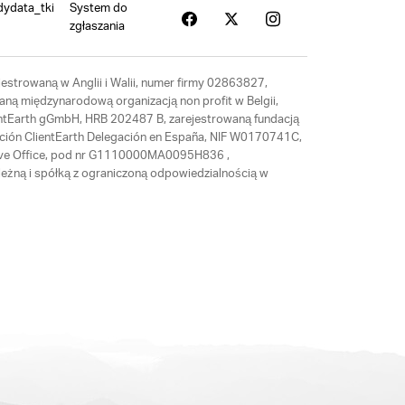
dydata_tki
System do
zgłaszania
estrowaną w Anglii i Walii, numer firmy 02863827,
aną międzynarodową organizacją non profit w Belgii,
ientEarth gGmbH, HRB 202487 B, zarejestrowaną fundacją
ación ClientEarth Delegación en España, NIF W0170741C,
tative Office, pod nr G1110000MA0095H836 ,
eżną i spółką z ograniczoną odpowiedzialnością w