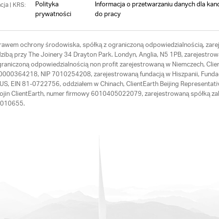
Polityka
Informacja o przetwarzaniu danych dla kan
cja | KRS:
prywatności
do pracy
 prawem ochrony środowiska, spółką z ograniczoną odpowiedzialnością, zarej
ibą przy The Joinery 34 Drayton Park. Londyn, Anglia, N5 1PB, zarejestrow
ograniczoną odpowiedzialnością non profit zarejestrowaną w Niemczech, Cl
RS 0000364218, NIP 7010254208, zarejestrowaną fundacją w Hiszpanii, Fund
th US, EIN 81-0722756, oddziałem w Chinach, ClientEarth Beijing Represen
Hojin ClientEarth, numer firmowy 6010405022079, zarejestrowaną spółką zal
64010655.