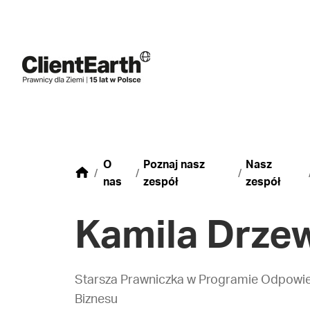
O
Poznaj nasz
Nasz
nas
zespół
zespół
Kamila Drze
Starsza Prawniczka w Programie Odpowi
Biznesu