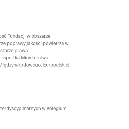
ność Fundacji w obszarze
rze poprawy jakości powietrza w
bszarze prawa
ekspertka Ministerstwa
 Międzynarodowego, Europejskiej
nterdyscyplinarnych w Kolegium