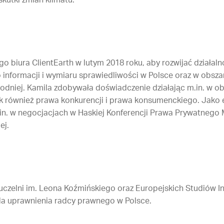
kutki zmian klimatu.
o biura ClientEarth w lutym 2018 roku, aby rozwijać działal
nformacji i wymiaru sprawiedliwości w Polsce oraz w obsza
dniej. Kamila zdobywała doświadczenie działając m.in. w o
k również prawa konkurencji i prawa konsumenckiego. Jako 
.in. w negocjacjach w Haskiej Konferencji Prawa Prywatnego
ej.
 uczelni im. Leona Koźmińskiego oraz Europejskich Studiów I
da uprawnienia radcy prawnego w Polsce.