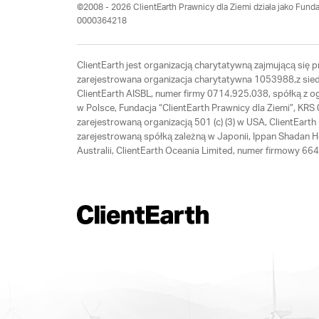
©2008 - 2026 ClientEarth Prawnicy dla Ziemi działa jako Funda
0000364218
ClientEarth jest organizacją charytatywną zajmującą się
zarejestrowana organizacja charytatywna 1053988,z siedz
ClientEarth AISBL, numer firmy 0714.925.038, spółką z 
w Polsce, Fundacja “ClientEarth Prawnicy dla Ziemi”, K
zarejestrowaną organizacją 501 (c) (3) w USA, ClientEar
zarejestrowaną spółką zależną w Japonii, Ippan Shadan 
Australii, ClientEarth Oceania Limited, numer firmowy 6