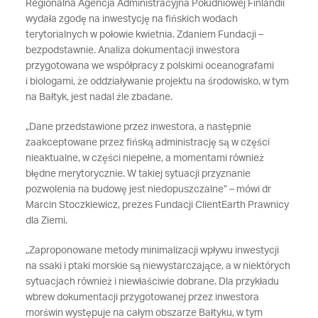
Regionalna Agencja Administracyjna Południowej Finlandii
wydała zgodę na inwestycję na fińskich wodach
terytorialnych w połowie kwietnia. Zdaniem Fundacji –
bezpodstawnie. Analiza dokumentacji inwestora
przygotowana we współpracy z polskimi oceanografami
i biologami, że oddziaływanie projektu na środowisko, w tym
na Bałtyk, jest nadal źle zbadane.
„Dane przedstawione przez inwestora, a następnie
zaakceptowane przez fińską administrację są w części
nieaktualne, w części niepełne, a momentami również
błędne merytorycznie. W takiej sytuacji przyznanie
pozwolenia na budowę jest niedopuszczalne” – mówi dr
Marcin Stoczkiewicz, prezes Fundacji ClientEarth Prawnicy
dla Ziemi.
„Zaproponowane metody minimalizacji wpływu inwestycji
na ssaki i ptaki morskie są niewystarczające, a w niektórych
sytuacjach również i niewłaściwie dobrane. Dla przykładu
wbrew dokumentacji przygotowanej przez inwestora
morświn występuje na całym obszarze Bałtyku, w tym