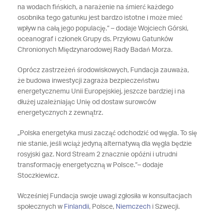
na wodach fińskich, a narażenie na śmierć każdego
osobnika tego gatunku jest bardzo istotne i może mieć
wpływ na całą jego populację.” – dodaje Wojciech Górski,
oceanograf i członek Grupy ds. Przyłowu Gatunków
Chronionych Międzynarodowej Rady Badań Morza.
Oprócz zastrzeżeń środowiskowych, Fundacja zauważa,
że budowa inwestycji zagraża bezpieczeństwu
energetycznemu Unii Europejskiej, jeszcze bardziej i na
dłużej uzależniając Unię od dostaw surowców
energetycznych z zewnątrz.
„Polska energetyka musi zacząć odchodzić od węgla. To się
nie stanie, jeśli wciąż jedyną alternatywą dla węgla będzie
rosyjski gaz. Nord Stream 2 znacznie opóźni i utrudni
transformację energetyczną w Polsce.”– dodaje
Stoczkiewicz.
Wcześniej Fundacja swoje uwagi zgłosiła w konsultacjach
społecznych w
Finlandii
, Polsce,
Niemczech
i Szwecji.