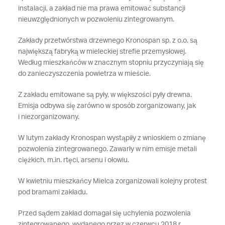
instalacji, a zakład nie ma prawa emitować substancji
nieuwzględnionych w pozwoleniu zintegrowanym.
Zakłady przetwórstwa drzewnego Kronospan sp. z o.o. są
największą fabryką w mieleckiej strefie przemysłowej.
Według mieszkańców w znacznym stopniu przyczyniają się
do zanieczyszczenia powietrza w mieście.
Z zakładu emitowane są pyły, w większości pyły drewna.
Emisja odbywa się zarówno w sposób zorganizowany, jak
i niezorganizowany.
W lutym zakłady Kronospan wystąpiły z wnioskiem o zmianę
pozwolenia zintegrowanego. Zawarły w nim emisje metali
ciężkich, m.in. rtęci, arsenu i ołowiu.
W kwietniu mieszkańcy Mielca zorganizowali kolejny protest
pod bramami zakładu.
Przed sądem zakład domagał się uchylenia pozwolenia
zintegrowanego, wydanego przez w czerwcu 2018 r.