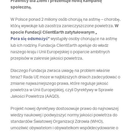
Prawnicy dla Ziemi i prezentuje nową kampanię
społeczną.
W Polsce ponad 2 miliony osób chorują na astmę – chorobę,
którą wywołuje lub zaostrza zanieczyszczone powietrza.
W
spocie Fundacji ClientEarth zatytułowanym „
Pora się odsmożyć
”
wystąpiły osoby chorujące na astmę
lub ich rodziny. Fundacja ClientEarth apeluje do władz
naszego kraju i Unii Europejskiej o poparcie ambitnych
przepisów w zakresie jakości powietrza.
Dlaczego Fundacja zwraca uwagę na problem właśnie
teraz? Rada UE może w najbliższych dniach zadecydować o
zmianie najważniejszego prawa, które reguluje jakość
powietrza w Unii Europejskiej, czyli Dyrektywy w Sprawie
Jakości Powietrza (AAQD).
Projekt nowej dyrektywy dostosowuje prawo do najnowszej
wiedzy naukowej i podwyższyć normy jakości powietrza do
standardów Światowej Organizacji Zdrowia (WHO),
umożliwić obywatelom i obywatelkom współdecydowanie o