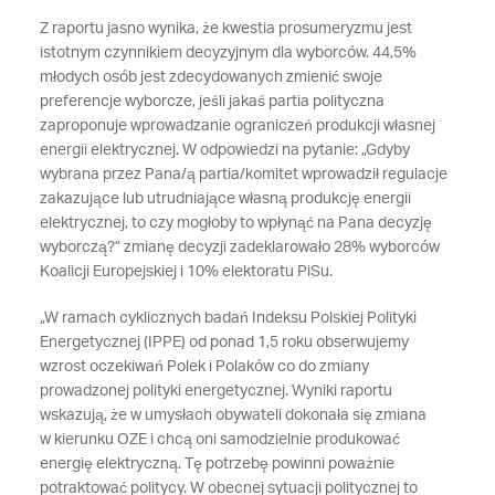
Z raportu jasno wynika, że kwestia prosumeryzmu jest
istotnym czynnikiem decyzyjnym dla wyborców. 44,5%
młodych osób jest zdecydowanych zmienić swoje
preferencje wyborcze, jeśli jakaś partia polityczna
zaproponuje wprowadzanie ograniczeń produkcji własnej
energii elektrycznej. W odpowiedzi na pytanie: „Gdyby
wybrana przez Pana/ą partia/komitet wprowadził regulacje
zakazujące lub utrudniające własną produkcję energii
elektrycznej, to czy mogłoby to wpłynąć na Pana decyzję
wyborczą?” zmianę decyzji zadeklarowało 28% wyborców
Koalicji Europejskiej i 10% elektoratu PiSu.
„W ramach cyklicznych badań Indeksu Polskiej Polityki
Energetycznej (IPPE) od ponad 1,5 roku obserwujemy
wzrost oczekiwań Polek i Polaków co do zmiany
prowadzonej polityki energetycznej. Wyniki raportu
wskazują, że w umysłach obywateli dokonała się zmiana
w kierunku OZE i chcą oni samodzielnie produkować
energię elektryczną. Tę potrzebę powinni poważnie
potraktować politycy. W obecnej sytuacji politycznej to