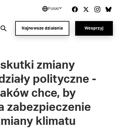
Polski
Najnowsze działania
Wesprzyj
 skutki zmiany
ziały polityczne -
laków chce, by
a zabezpieczenie
zmiany klimatu