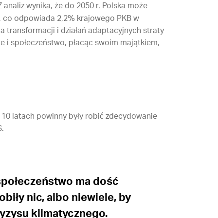
Z analiz wynika, że do 2050 r. Polska może
atu, co odpowiada 2,2% krajowego PKB w
a transformacji i działań adaptacyjnych straty
le i społeczeństwo, płacąc swoim majątkiem,
ch 10 latach powinny były robić zdecydowanie
S.
 społeczeństwo ma dość
biły nic, albo niewiele, by
ryzysu klimatycznego.