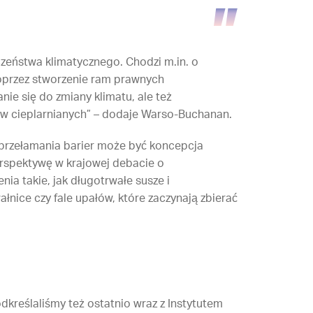
zeństwa klimatycznego. Chodzi m.in. o
przez stworzenie ram prawnych
e się do zmiany klimatu, ale też
ów cieplarnianych” – dodaje Warso-Buchanan.
 przełamania barier może być koncepcja
rspektywę w krajowej debacie o
a takie, jak długotrwałe susze i
nice czy fale upałów, które zaczynają zbierać
reślaliśmy też ostatnio wraz z Instytutem