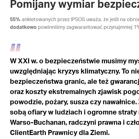
Pomijany wymiar bezpie
55%
ankietowanych przez IPSOS uważa, że jeśli na obr
dodatkowo
powinniśmy zagwarantować przynajmniej 1%
W XXI w. o bezpieczeństwie musimy my
uwzględniając kryzys klimatyczny. To ni
bezpieczeństwa granic, ale też gwaran
oraz koszty ekstremalnych zjawisk pogo
powodzie, pożary, susza czy nawałnice. 
sobą ofiary w ludziach i ogromne strat
Warso-Buchanan, radczyni prawna i czło
ClientEarth Prawnicy dla Ziemi.