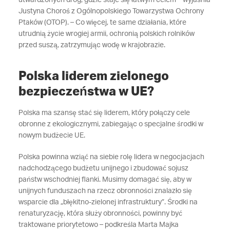
utwardzonych dróg, gdzie staje się łatwym celem – wyjaśnia
Justyna Choroś z Ogólnopolskiego Towarzystwa Ochrony
Ptaków (OTOP). – Co więcej, te same działania, które
utrudnią życie wrogiej armii, ochronią polskich rolników
przed suszą, zatrzymując wodę w krajobrazie.
Polska liderem zielonego
bezpieczeństwa w UE?
Polska ma szansę stać się liderem, który połączy cele
obronne z ekologicznymi, zabiegając o specjalne środki w
nowym budżecie UE.
Polska powinna wziąć na siebie rolę lidera w negocjacjach
nadchodzącego budżetu unijnego i zbudować sojusz
państw wschodniej flanki. Musimy domagać się, aby w
unijnych funduszach na rzecz obronności znalazło się
wsparcie dla „błękitno-zielonej infrastruktury”. Środki na
renaturyzację, która służy obronności, powinny być
traktowane priorytetowo – podkreśla Marta Majka