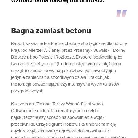
wzmacniania naszej obronności.
Bagna zamiast betonu
Raport wskazuje konkretne obszary strategiczne dla obrony
kraju: od Mierzei Wiślanej, przez Przesmyk Suwalski i Dolinę
Biebrzy, aż po Polesie i Roztocze. Eksperci podkreślają, że
tworzenie stref „no-go” (trudno dostępnych dla ciężkiego
sprzętu) często nie wymaga kosztownych inwestycji, a
jedynie zaniechania szkodliwych działań, takich jak
melioracja odwadniająca czy intensywna wycinka lasów
przygranicznych.
Kluczem do „Zielonej Tarczy Wschód” jest woda.
Odtwarzanie mokradeł i renaturyzacja rzek to
najskuteczniejszy sposób na spowolnienie wojsk
przeciwnika. Grząski grunt i rozlewiska unieruchamiają
ciężki sprzęt, zmuszając agresora do korzystania z