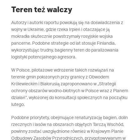
Teren też walczy
Autorzy i autorki raportu powołują się na doświadczenia z
wojny w Ukrainie, gdzie rzeka Irpień i otaczające ją
mokradła skutecznie powstrzymały rosyjskie wojska
pancerne. Podobne strategie od lat stosuje Finlandia,
wykorzystując trudny, bagienny teren do paraliżowania
logistyki potencjalnego agresora.
W Polsce, pilotażowe wdrożenie takich rozwiązań na
terenie gmin położonych przy granicy z Obwodem
Królewieckim i Białorusią zaproponowano w „Strategii
ochrony obszarów wodno-błotnych w Polsce wraz z Planem
działań”, wyłożonej do konsultacji społecznych na początku
lutego.
Podobne priorytety, obejmujące renaturyzację bagien, dolin
rzecznych i lasów na obszarach objętych Tarczą Wschód,
powinny zostać uwzględnione również w Krajowym Planie
Odbudowy Zasobów Przyrodniczych, przygotowywanym w