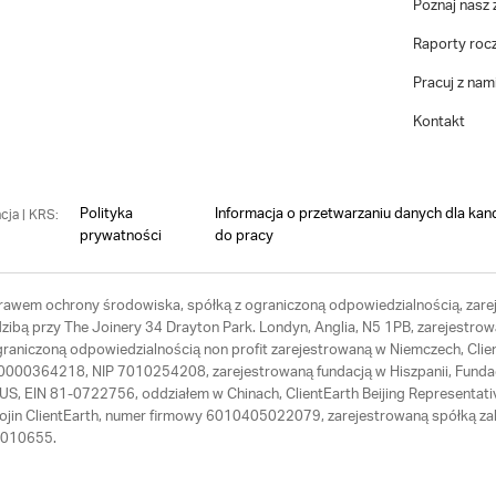
Poznaj nasz 
Raporty roc
Pracuj z nam
Kontakt
Polityka
Informacja o przetwarzaniu danych dla kan
cja | KRS:
prywatności
do pracy
 prawem ochrony środowiska, spółką z ograniczoną odpowiedzialnością, zarej
ibą przy The Joinery 34 Drayton Park. Londyn, Anglia, N5 1PB, zarejestrow
ograniczoną odpowiedzialnością non profit zarejestrowaną w Niemczech, Cl
RS 0000364218, NIP 7010254208, zarejestrowaną fundacją w Hiszpanii, Fund
th US, EIN 81-0722756, oddziałem w Chinach, ClientEarth Beijing Represen
Hojin ClientEarth, numer firmowy 6010405022079, zarejestrowaną spółką zal
64010655.