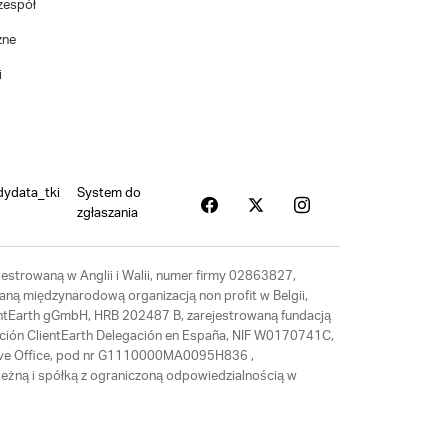
zespół
zne
i
dydata_tki
System do
zgłaszania
estrowaną w Anglii i Walii, numer firmy 02863827,
aną międzynarodową organizacją non profit w Belgii,
ientEarth gGmbH, HRB 202487 B, zarejestrowaną fundacją
ación ClientEarth Delegación en España, NIF W0170741C,
tative Office, pod nr G1110000MA0095H836 ,
eżną i spółką z ograniczoną odpowiedzialnością w