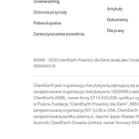
Greenwashing
Artykuły
Ochrona przyrody
Dokumenty
Paliwa kopalne
Dla prasy
Zanieczyszczenie powietrza
©2008 - 2026 ClientEarth Prawnicy dla Ziemi działa jako Funda
0000364218
ClientEarth jest organizacją charytatywną zajmującą się
zarejestrowana organizacja charytatywna 1053988,z siedz
ClientEarth AISBL, numer firmy 0714.925.038, spółką z 
w Polsce, Fundacja “ClientEarth Prawnicy dla Ziemi”, K
zarejestrowaną organizacją 501 (c) (3) w USA, ClientEar
zarejestrowaną spółką zależną w Japonii, Ippan Shadan 
Australii, ClientEarth Oceania Limited, numer firmowy 6