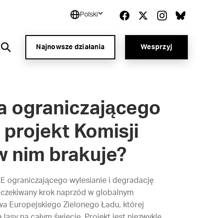
Polski
Najnowsze działania
Wesprzyj
a ograniczającego
 projekt Komisji
w nim brakuje?
UE ograniczającego wylesianie i degradację
 oczekiwany krok naprzód w globalnym
wa Europejskiego Zielonego Ładu, której
asy na całym świecie. Projekt jest niezwykle