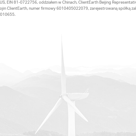
th US, EIN 81-0722756, oddziałem w Chinach, ClientEarth Beijing Represen
Hojin ClientEarth, numer firmowy 6010405022079, zarejestrowaną spółką zal
64010655.