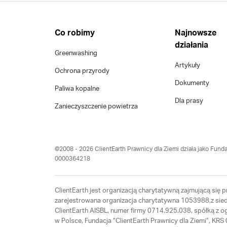
Co robimy
Najnowsze
działania
Greenwashing
Artykuły
Ochrona przyrody
Dokumenty
Paliwa kopalne
Dla prasy
Zanieczyszczenie powietrza
©2008 - 2026 ClientEarth Prawnicy dla Ziemi działa jako Funda
0000364218
ClientEarth jest organizacją charytatywną zajmującą się
zarejestrowana organizacja charytatywna 1053988,z siedz
ClientEarth AISBL, numer firmy 0714.925.038, spółką z 
w Polsce, Fundacja “ClientEarth Prawnicy dla Ziemi”, K