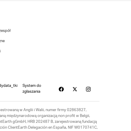
zespół
zne
i
dydata_tki
System do
zgłaszania
estrowaną w Anglii i Walii, numer firmy 02863827,
aną międzynarodową organizacją non profit w Belgii,
ientEarth gGmbH, HRB 202487 B, zarejestrowaną fundacją
ación ClientEarth Delegación en España, NIF W0170741C,