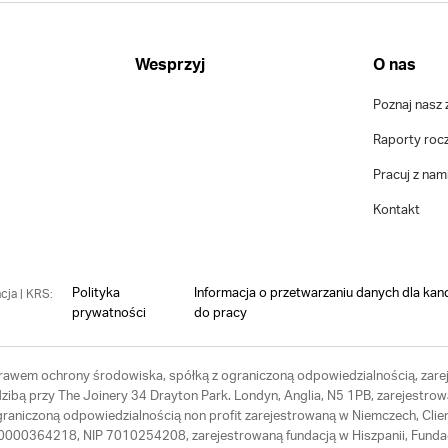
Wesprzyj
O nas
Poznaj nasz 
Raporty roc
Pracuj z nam
Kontakt
Polityka
Informacja o przetwarzaniu danych dla kan
cja | KRS:
prywatności
do pracy
 prawem ochrony środowiska, spółką z ograniczoną odpowiedzialnością, zarej
ibą przy The Joinery 34 Drayton Park. Londyn, Anglia, N5 1PB, zarejestrow
ograniczoną odpowiedzialnością non profit zarejestrowaną w Niemczech, Cl
RS 0000364218, NIP 7010254208, zarejestrowaną fundacją w Hiszpanii, Fund