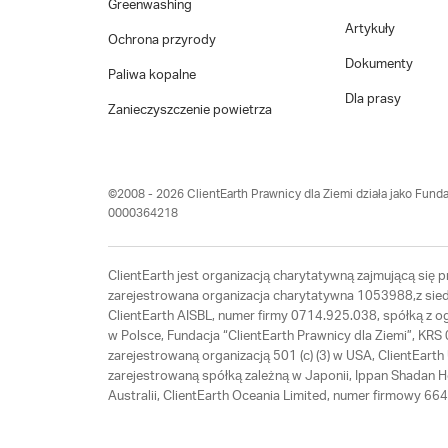
Greenwashing
Artykuły
Ochrona przyrody
Dokumenty
Paliwa kopalne
Dla prasy
Zanieczyszczenie powietrza
©2008 - 2026 ClientEarth Prawnicy dla Ziemi działa jako Funda
0000364218
ClientEarth jest organizacją charytatywną zajmującą się
zarejestrowana organizacja charytatywna 1053988,z siedz
ClientEarth AISBL, numer firmy 0714.925.038, spółką z 
w Polsce, Fundacja “ClientEarth Prawnicy dla Ziemi”, K
zarejestrowaną organizacją 501 (c) (3) w USA, ClientEar
zarejestrowaną spółką zależną w Japonii, Ippan Shadan 
Australii, ClientEarth Oceania Limited, numer firmowy 6