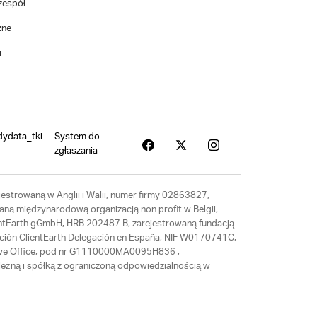
zespół
zne
i
dydata_tki
System do
zgłaszania
estrowaną w Anglii i Walii, numer firmy 02863827,
aną międzynarodową organizacją non profit w Belgii,
ientEarth gGmbH, HRB 202487 B, zarejestrowaną fundacją
ación ClientEarth Delegación en España, NIF W0170741C,
tative Office, pod nr G1110000MA0095H836 ,
eżną i spółką z ograniczoną odpowiedzialnością w