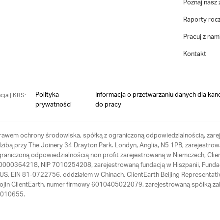
Poznaj nasz 
Raporty roc
Pracuj z nam
Kontakt
Polityka
Informacja o przetwarzaniu danych dla kan
cja | KRS:
prywatności
do pracy
 prawem ochrony środowiska, spółką z ograniczoną odpowiedzialnością, zarej
ibą przy The Joinery 34 Drayton Park. Londyn, Anglia, N5 1PB, zarejestrow
ograniczoną odpowiedzialnością non profit zarejestrowaną w Niemczech, Cl
RS 0000364218, NIP 7010254208, zarejestrowaną fundacją w Hiszpanii, Fund
th US, EIN 81-0722756, oddziałem w Chinach, ClientEarth Beijing Represen
Hojin ClientEarth, numer firmowy 6010405022079, zarejestrowaną spółką zal
64010655.