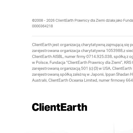
©2008 - 2026 ClientEarth Prawnicy dla Ziemi działa jako Funda
0000364218
ClientEarth jest organizacją charytatywną zajmującą się
zarejestrowana organizacja charytatywna 1053988,z siedz
ClientEarth AISBL, numer firmy 0714.925.038, spółką z 
w Polsce, Fundacja “ClientEarth Prawnicy dla Ziemi”, K
zarejestrowaną organizacją 501 (c) (3) w USA, ClientEar
zarejestrowaną spółką zależną w Japonii, Ippan Shadan 
Australii, ClientEarth Oceania Limited, numer firmowy 6