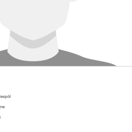
zespół
zne
i