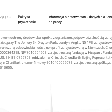
Polityka
Informacja o przetwarzaniu danych dla kan
cja | KRS:
prywatności
do pracy
 prawem ochrony środowiska, spółką z ograniczoną odpowiedzialnością, zarej
ibą przy The Joinery 34 Drayton Park. Londyn, Anglia, N5 1PB, zarejestrow
ograniczoną odpowiedzialnością non profit zarejestrowaną w Niemczech, Cl
RS 0000364218, NIP 7010254208, zarejestrowaną fundacją w Hiszpanii, Fund
th US, EIN 81-0722756, oddziałem w Chinach, ClientEarth Beijing Represen
Hojin ClientEarth, numer firmowy 6010405022079, zarejestrowaną spółką zal
64010655.