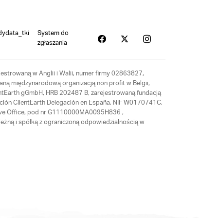
dydata_tki
System do
zgłaszania
estrowaną w Anglii i Walii, numer firmy 02863827,
aną międzynarodową organizacją non profit w Belgii,
ientEarth gGmbH, HRB 202487 B, zarejestrowaną fundacją
ación ClientEarth Delegación en España, NIF W0170741C,
tative Office, pod nr G1110000MA0095H836 ,
eżną i spółką z ograniczoną odpowiedzialnością w